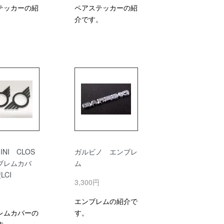
テッカーの紹
ペアステッカーの紹
。
介です。
INI CLOS
ガルビノ エンブレ
レムカバ
ム
LCI
3,300円
円
エンブレムの紹介で
レムカバーの
す。