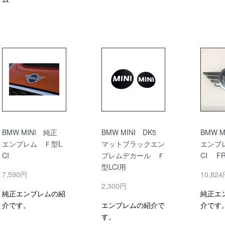
BMW MINI 純正
BMW MINI DK5
BMW 
エンブレム Ｆ型L
マットブラックエン
エンブ
CI
ブレムデカール Ｆ
CI FR
型LCI用
7,590円
10,82
2,300円
純正エンブレムの紹
純正エ
介です。
エンブレムの紹介で
介です
す。