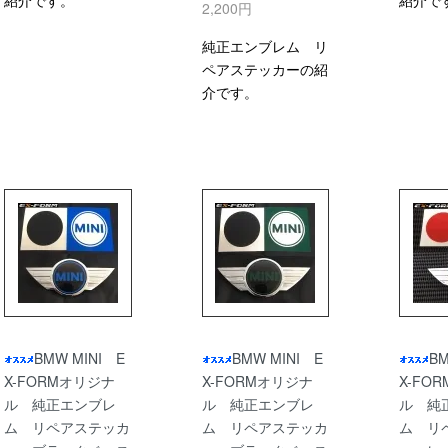
紹介です。
紹介で
2,200円
純正エンブレム リ
ペアステッカーの紹
介です。
BMW MINI E
BMW MINI E
BM
X-FORMオリジナ
X-FORMオリジナ
X-FO
ル 純正エンブレ
ル 純正エンブレ
ル 純
ム リペアステッカ
ム リペアステッカ
ム リ