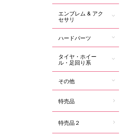
エンブレム & アク
セサリ
ハードパーツ
タイヤ・ホイー
ル・足回り系
その他
特売品
特売品２