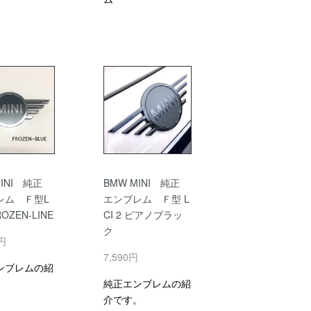
MINI 純正
BMW MINI 純正
レム Ｆ型L
エンブレム Ｆ型 L
OZEN-LINE
CI 2 ピアノブラッ
ク
4円
7,590円
ンブレムの紹
。
純正エンブレムの紹
介です。