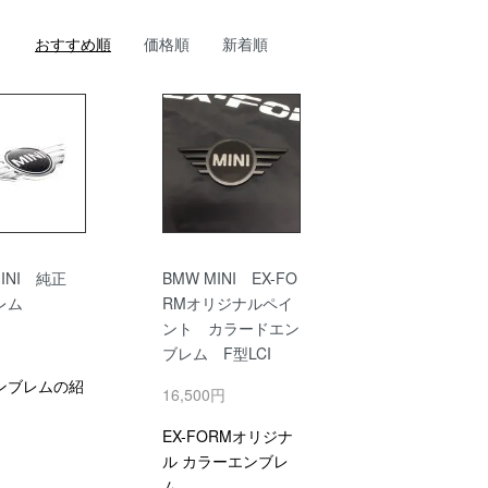
おすすめ順
価格順
新着順
MINI 純正
BMW MINI EX-FO
ブレム
RMオリジナルペイ
ント カラードエン
円
ブレム F型LCI
ンブレムの紹
16,500円
。
EX-FORMオリジナ
ル カラーエンブレ
ム