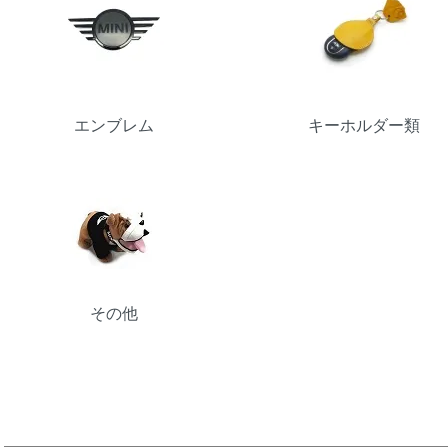
エンブレム
キーホルダー類
その他