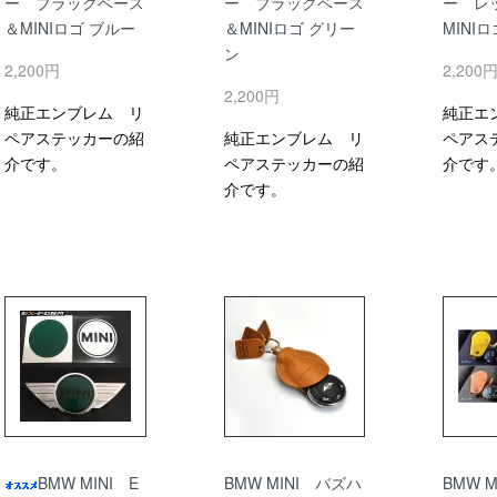
ー ブラックベース
ー ブラックベース
ー レ
＆MINIロゴ ブルー
＆MINIロゴ グリー
MINI
ン
2,200円
2,200
2,200円
純正エンブレム リ
純正エ
ペアステッカーの紹
純正エンブレム リ
ペアス
介です。
ペアステッカーの紹
介です
介です。
BMW MINI E
BMW MINI バズハ
BMW M