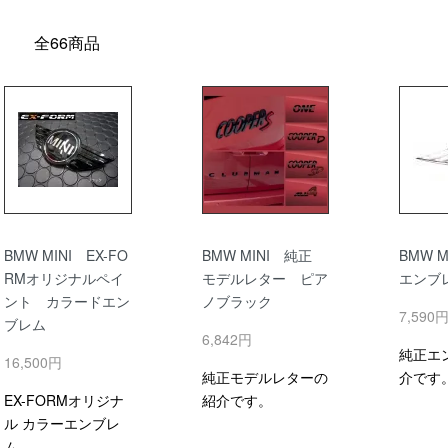
全66商品
BMW MINI EX-FO
BMW MINI 純正
BMW 
RMオリジナルペイ
モデルレター ピア
エン
ント カラードエン
ノブラック
7,590
ブレム
6,842円
純正エ
16,500円
純正モデルレターの
介です
EX-FORMオリジナ
紹介です。
ル カラーエンブレ
ム