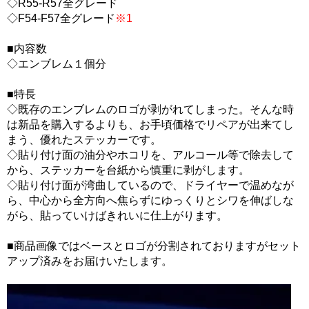
◇R55-R57全グレード
◇F54-F57全グレード
※1
■内容数
◇エンブレム１個分
■特長
◇既存のエンブレムのロゴが剥がれてしまった。そんな時
は新品を購入するよりも、お手頃価格でリペアが出来てし
まう、優れたステッカーです。
◇貼り付け面の油分やホコリを、アルコール等で除去して
から、ステッカーを台紙から慎重に剥がします。
◇貼り付け面が湾曲しているので、ドライヤーで温めなが
ら、中心から全方向へ焦らずにゆっくりとシワを伸ばしな
がら、貼っていけばきれいに仕上がります。
■商品画像ではベースとロゴが分割されておりますがセット
アップ済みをお届けいたします。