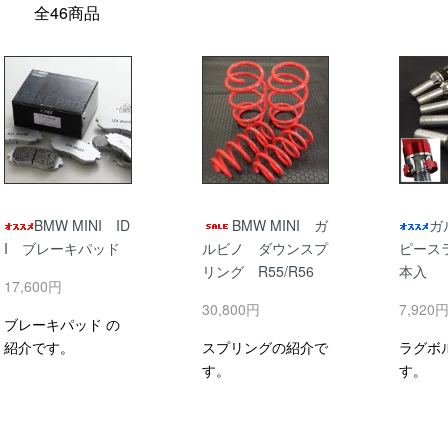
全46商品
BMW MINI ID
BMW MINI ガ
ガ
I ブレーキパッド
ルビノ ダウンスプ
ピース
リング R55/R56
本入
17,600円
30,800円
7,920
ブレーキパッド の
紹介です。
スプリングの紹介で
ラグボ
す。
す。