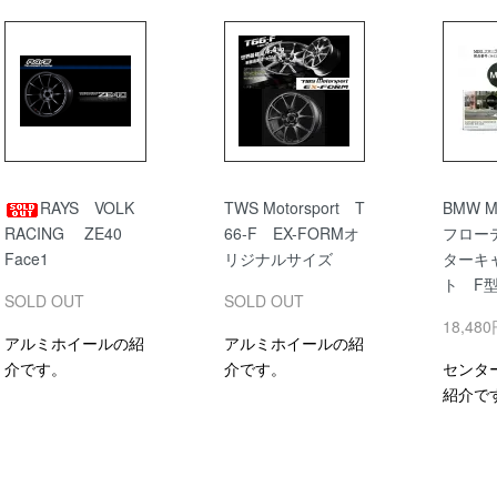
RAYS VOLK
TWS Motorsport T
BMW 
RACING ZE40
66-F EX-FORMオ
フロー
Face1
リジナルサイズ
ターキ
ト F
SOLD OUT
SOLD OUT
18,48
アルミホイールの紹
アルミホイールの紹
介です。
介です。
センタ
紹介で