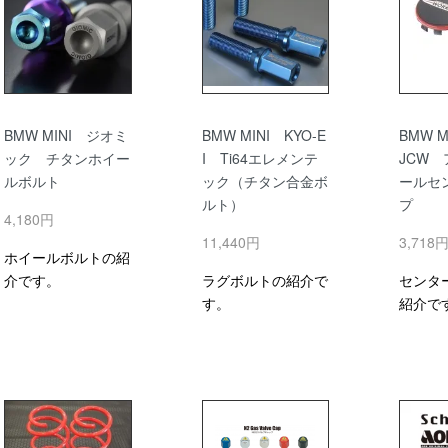
BMW MINI ジオミ
BMW MINI KYO-E
BMW 
ック チタンホイー
I Ti64エレメンテ
JCW
ルボルト
ック（チタン合金ボ
ールセ
ルト）
プ
4,180円
11,440円
3,718
ホイールボルトの紹
介です。
ラグボルトの紹介で
センタ
す。
紹介で