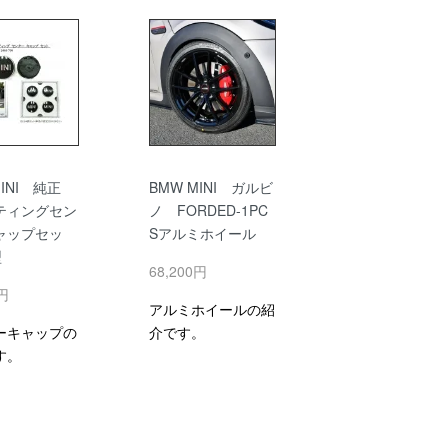
MINI 純正
BMW MINI ガルビ
ティングセン
ノ FORDED-1PC
ャップセッ
Sアルミホイール
型
68,200円
0円
アルミホイールの紹
ーキャップの
介です。
す。