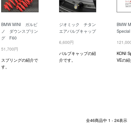
BMW MINI ガルビ
ジオミック チタン
BMW M
ノ ダウンスプリン
エアバルブキャップ
Specia
グ F60
6,600円
121,0
51,700円
バルブキャップの紹
KONI Sp
スプリングの紹介で
介です。
VEの
す。
全
46
商品中
1 - 24
表示