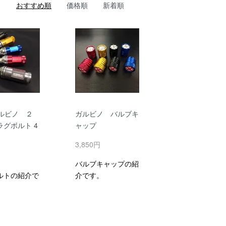
おすすめ順
価格順
新着順
ルビノ ２
ガルビノ バルブキ
ラグボルト 4
ャップ
3,850円
円
バルブキャップの紹
ルトの紹介で
介です。