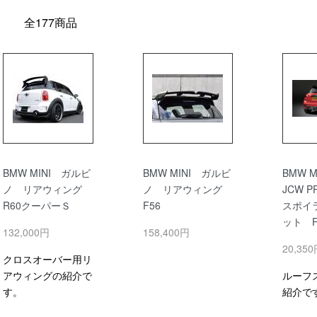
全177商品
BMW MINI ガルビ
BMW MINI ガルビ
BMW 
ノ リアウィング
ノ リアウィング
JCW 
R60クーパーＳ
F56
スポイ
ット 
132,000円
158,400円
20,35
クロスオーバー用リ
アウィングの紹介で
ルーフ
す。
紹介で