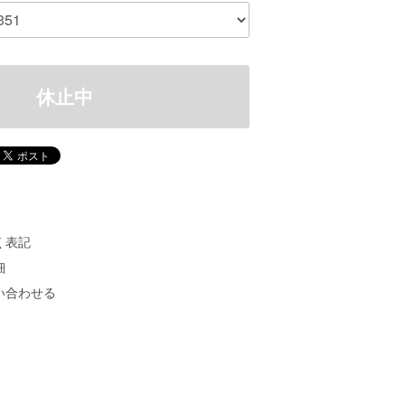
休止中
く表記
細
い合わせる