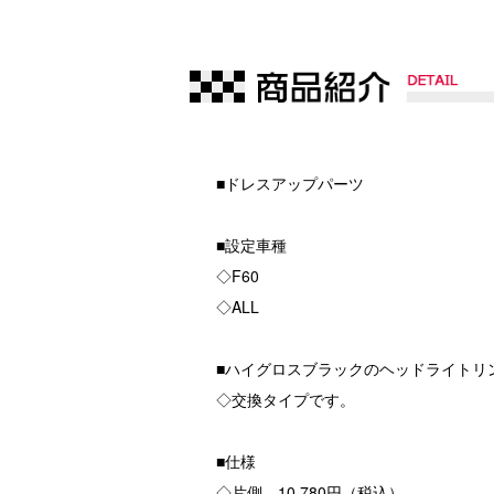
■ドレスアップパーツ
■設定車種
◇F60
◇ALL
■ハイグロスブラックのヘッドライトリ
◇交換タイプです。
■仕様
◇片側 10,780円（税込）