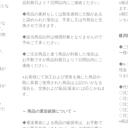
品到着日より７日間以内にご連絡ください。
※振
料とな
ます
◆商品の素材もしくは製造過程に欠陥がある
※期
と認められた場合は、手直し又は代替品と交
ンセ
きな
換させて頂きます。
す。
の他
佐川
◆該当商品以外は補償対象となりませんので
予めご了承ください。
◆ご
で、
ー様
◆ご注文商品と違う商品が到着した場合は、
お手数ですが商品到着日より７日間以内にご
◆e
連絡ください。
域が
現金
りお
※お客様にて加工および塗装を施した商品や、
既に装着ご使用された商品は上記のいかなる
料が
◆代
場合も、交換および返品(返金)には応じかねま
◇注
す。
◇注
ら
◇注
いた
◇注文
～ 商品の運送破損について ～
◇注文
※税
◆運送事故による商品の破損等は、お手数で
すが商品外箱（またはバッグ）の送状伝票に