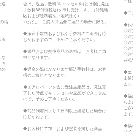
ー様
配送
合は、返品手数料(キャンセル料)とは別に発送
手数料880円(税込)を申し受けます。（沖縄地
◆フ
区および送料着払い地域除く）
の福
※ただし、ご購入商品全て返品の場合に限る。
◆代
◇注
◆振込手数料および代引手数料のご返金は応
◇注
は着
じかねますので、予めご了承ください。
◇注
。
◇注文
◆返品および交換商品の送料は、お客様ご負
◇注文
きな
担となります。
※税
。お
他の
◆返金の際にかかります振込手数料は、お客
◆エ
様のご負担となります。
山通
ます
◆エアロパーツを含む受注生産品は、発送完
了した時点でキャンセルや返品ができません
◆福
ので、予めご了承ください。
およ
ござ
◆商品到着日より７日間以上経過した場合は
ます
応じかねます。
◆福
◆お客様にて加工および塗装を施した商品
サイ