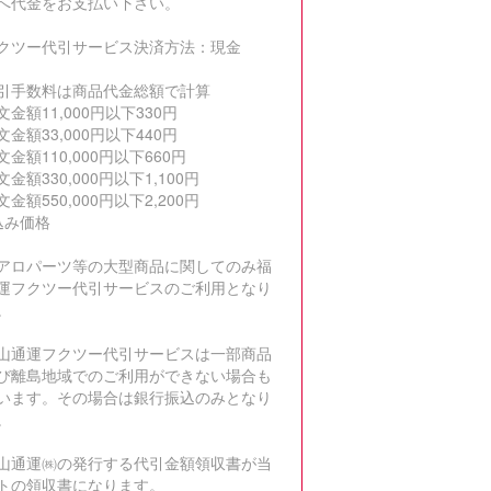
へ代金をお支払い下さい。
クツー代引サービス決済方法：現金
引手数料は商品代金総額で計算
文金額11,000円以下330円
文金額33,000円以下440円
文金額110,000円以下660円
金額330,000円以下1,100円
金額550,000円以下2,200円
込み価格
アロパーツ等の大型商品に関してのみ福
運フクツー代引サービスのご利用となり
。
山通運フクツー代引サービスは一部商品
び離島地域でのご利用ができない場合も
います。その場合は銀行振込のみとなり
。
山通運㈱の発行する代引金額領収書が当
トの領収書になります。