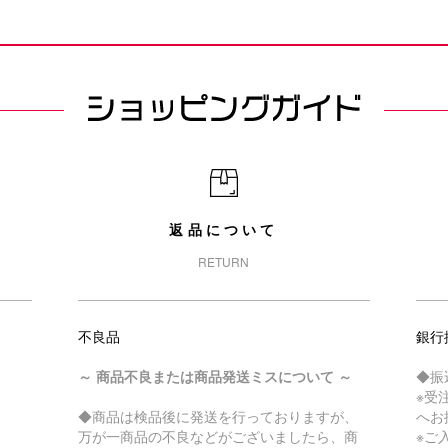
返品について
RETURN
不良品
銀行
～ 商品不良または商品発送ミスについて ～
◆振
※受
◆商品は検品後に発送を行っておりますが、
へお
万が一商品の不良などがございましたら、商
※ご