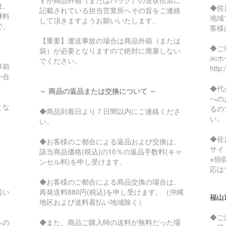
は、
◆佐
記載されている担当営業所へその旨をご連絡
継料
地域
して頂きますようお願いいたします。
で、
客様
【重要】運送事故の場合は商品外箱（または
◆ご
袋）が必要となりますので絶対に廃棄しない
㈱ホ
でください。
事前
http:
い合
◆代
～ 商品の返品または交換について ～
への
とな
るの
◆商品到着日より７日間以内にご連絡くださ
い。
い。
◆佐
◆お客様のご都合による返品および交換は、
サイ
該当商品価格(税込)の10％の返品手数料(キャ
※領
ンセル料)を申し受けます。
応は
◆お客様のご都合による商品交換の場合は、
送い
再発送料880円(税込)を申し受けます。（沖縄
福山
地区および送料着払い地域除く）
◆ご
への
◆また、商品ご購入時の送料が無料だった場