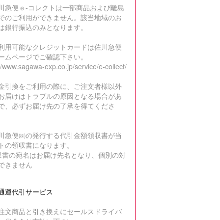
川急便ｅ-コレクトは一部商品および離島
でのご利用ができません。該当地域のお
は銀行振込のみとなります。
利用可能なクレジットカードは佐川急便
ームページでご確認下さい。
//www.sagawa-exp.co.jp/service/e-collect/
金引換をご利用の際に、ご注文者様以外
お届けはトラブルの原因となる場合があ
で、必ずお届け先の了承を得てくださ
川急便㈱の発行する代引金額領収書が当
トの領収書になります。
収書の宛名はお届け先名となり、個別の対
できません
通運代引サービス
注文商品と引き換えにセールスドライバ