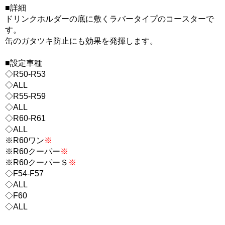
■詳細
ドリンクホルダーの底に敷くラバータイプのコースターで
す。
缶のガタツキ防止にも効果を発揮します。
■設定車種
◇R50-R53
◇ALL
◇R55-R59
◇ALL
◇R60-R61
◇ALL
※R60ワン
※
※R60クーパー
※
※R60クーパーＳ
※
◇F54-F57
◇ALL
◇F60
◇ALL