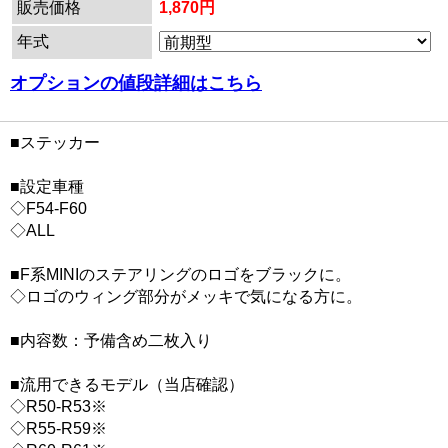
販売価格
1,870円
年式
オプションの値段詳細はこちら
■ステッカー
■設定車種
◇F54-F60
◇ALL
■F系MINIのステアリングのロゴをブラックに。
◇ロゴのウィング部分がメッキで気になる方に。
■内容数：予備含め二枚入り
■流用できるモデル（当店確認）
◇R50-R53※
◇R55-R59※