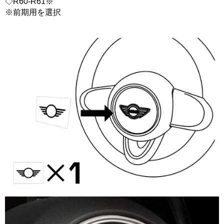
◇R60-R61※
※前期用を選択