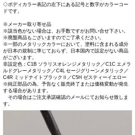
◇ボディカラー表記の左下にある記号と数字がカラーコー
ドです。
※メーカー取り寄せ品
※該当色がない場合は、お手数ですがお問い合せ下さい。
※廃盤商品もございますのでご了承ください。
※一部のメタリックカラーにおいて、塗料に含まれる成分
が日本の規制に準じておらず、日本国内で設定がない商品
がございます。
非設定色：C1B ソラリスオレンジメタリック／C1C エメラ
ルドグレーメタリック／C4L セージグリーンメタリック／
C4R ミッドナイトブラックⅡ／C5H ゼスティーイエロー
※純正部品の為、予告なく販売終了または価格変動が発生
する場合があります。
その場合はご注文承諾確認のメールにてお知らせ致しま
す。