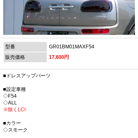
型番
GR01BM01MAXF54
販売価格
17,600円
■ドレスアップパーツ
■設定車種
◇F54
◇ALL
※除くLCI
■カラー
◇スモーク